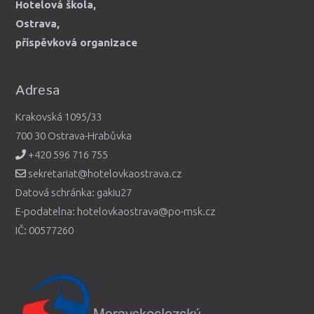
Hotelová škola,
Ostrava,
příspěvková organizace
Adresa
Krakovská 1095/33
700 30 Ostrava-Hrabůvka
+420 596 716 755
sekretariat@hotelovkaostrava.cz
Datová schránka: gakiu27
E-podatelna: hotelovkaostrava@po-msk.cz
IČ: 00577260