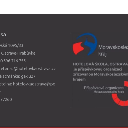
esa
vská 1095/33
0 Ostrava-Hrabůvka
0 596 716 755
retariat@hotelovkaostrava.cz
 schránka: gakiu27
atelna: hotelovkaostrava@po-
z
577260