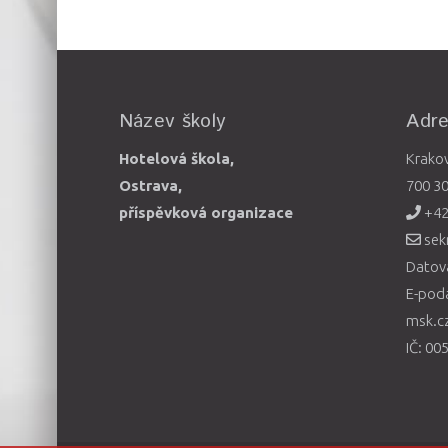
Název školy
Adr
Hotelová škola,
Krako
Ostrava,
700 3
příspěvková organizace
+42
sek
Datová
E-pod
msk.c
IČ: 00