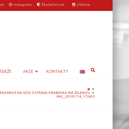
ok
Instagram
ŠkolaOnLine
Jídelna
ÁDEŽE
AKCE
KONTAKTY
HOME
ERASMUS NA SŠSS OSTRAVA-HRABŮVKA MÁ ZELENOU
IMG_20191114_173653