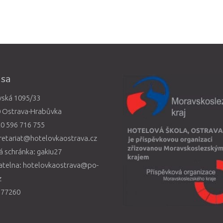
esa
vská 1095/33
0 Ostrava-Hrabůvka
0 596 716 755
retariat@hotelovkaostrava.cz
 schránka: gakiu27
atelna: hotelovkaostrava@po-
z
577260