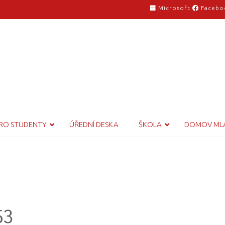
Microsoft
Facebo
RO STUDENTY
ÚŘEDNÍ DESKA
ŠKOLA
DOMOV ML
53