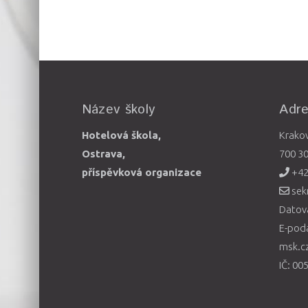
Název školy
Adr
Hotelová škola,
Krako
Ostrava,
700 3
příspěvková organizace
+42
sek
Datová
E-pod
msk.c
IČ: 00