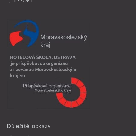
IČ: 00577260
Důležité odkazy