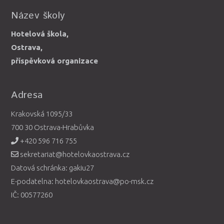
Název školy
Hotelová škola,
Ostrava,
příspěvková organizace
Adresa
Krakovská 1095/33
700 30 Ostrava-Hrabůvka
+420 596 716 755
sekretariat@hotelovkaostrava.cz
Datová schránka: gakiu27
E-podatelna: hotelovkaostrava@po-msk.cz
IČ: 00577260