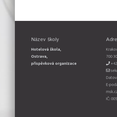
Název školy
Adr
Hotelová škola,
Krako
Ostrava,
700 3
příspěvková organizace
+42
sek
Datová
E-pod
msk.c
IČ: 00