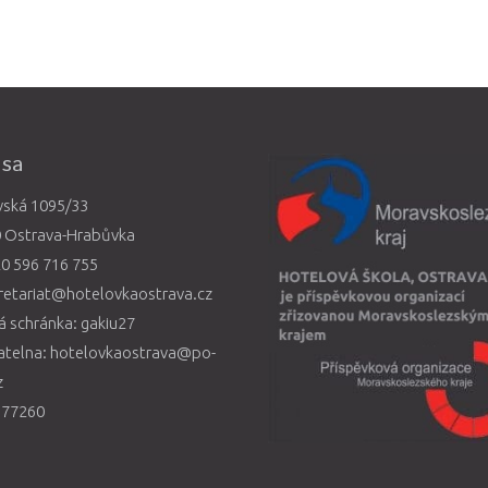
esa
vská 1095/33
0 Ostrava-Hrabůvka
0 596 716 755
retariat@hotelovkaostrava.cz
 schránka: gakiu27
atelna: hotelovkaostrava@po-
z
577260