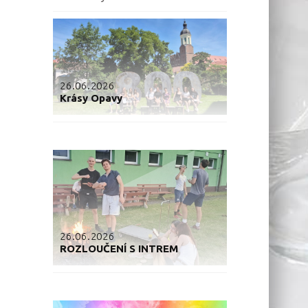
26.06.2026
Krásy Opavy
26.06.2026
ROZLOUČENÍ S INTREM