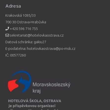
Adresa
Krakovská 1095/33
700 30 Ostrava-Hrabůvka
+420 596 716 755
sekretariat@hotelovkaostrava.cz
Datová schránka: gakiu27
E-podatelna: hotelovkaostrava@po-msk.cz
IČ: 00577260