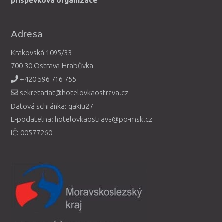
příspěvková organizace
Adresa
Krakovská 1095/33
700 30 Ostrava-Hrabůvka
+420 596 716 755
sekretariat@hotelovkaostrava.cz
Datová schránka: gakiu27
E-podatelna: hotelovkaostrava@po-msk.cz
IČ: 00577260