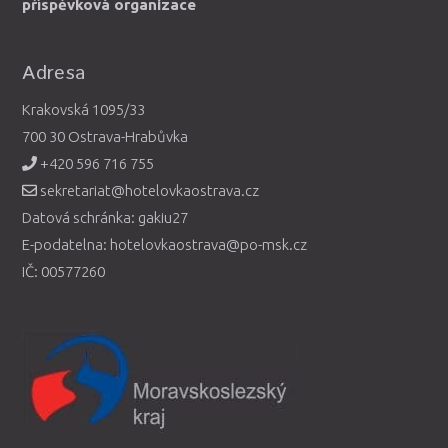
příspěvková organizace
Adresa
Krakovská 1095/33
700 30 Ostrava-Hrabůvka
+420 596 716 755
sekretariat@hotelovkaostrava.cz
Datová schránka: gakiu27
E-podatelna: hotelovkaostrava@po-msk.cz
IČ: 00577260