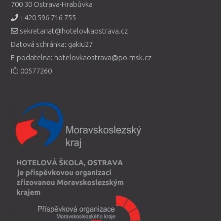
700 30 Ostrava-Hrabůvka
+420 596 716 755
sekretariat@hotelovkaostrava.cz
Datová schránka: gakiu27
E-podatelna: hotelovkaostrava@po-msk.cz
IČ: 00577260