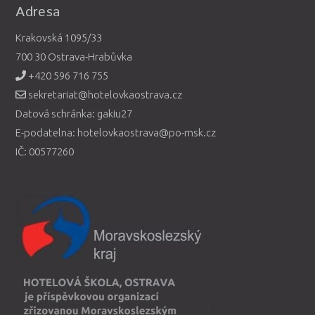
Adresa
Krakovská 1095/33
700 30 Ostrava-Hrabůvka
+420 596 716 755
sekretariat@hotelovkaostrava.cz
Datová schránka: gakiu27
E-podatelna: hotelovkaostrava@po-msk.cz
IČ: 00577260