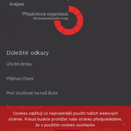
Důležité odkazy
Úřední deska
Přijímací řízení
Proč studovat na naší škole
Žádosti ke stažení
Cookies zajišťují co nejsnadnější použití našich webových
stránek. Pokud budete prohlížet naše stránky předpokládáme,
že s použitím cookies souhlasíte.
www.hotelovkaostrava.cz
|
Ochrana osobních údajů
|
Prohlášení o