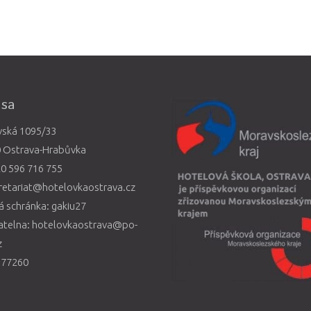
esa
vská 1095/33
0 Ostrava-Hrabůvka
0 596 716 755
retariat@hotelovkaostrava.cz
 schránka: gakiu27
atelna: hotelovkaostrava@po-
z
577260