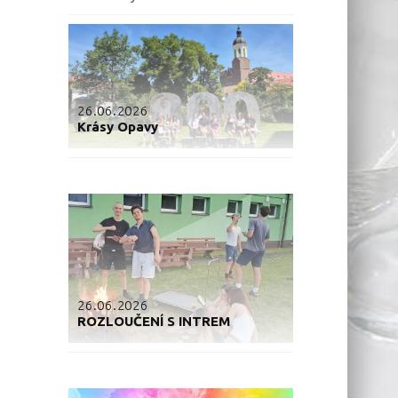
26.06.2026
Krásy Opavy
26.06.2026
ROZLOUČENÍ S INTREM