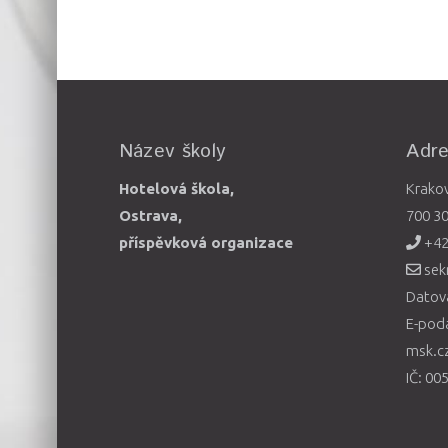
Název školy
Adr
Hotelová škola,
Krako
Ostrava,
700 3
příspěvková organizace
+42
sek
Datová
E-pod
msk.c
IČ: 00