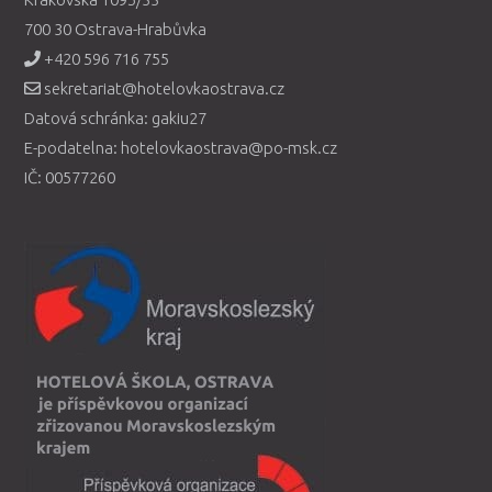
700 30 Ostrava-Hrabůvka
+420 596 716 755
sekretariat@hotelovkaostrava.cz
Datová schránka: gakiu27
E-podatelna: hotelovkaostrava@po-msk.cz
IČ: 00577260