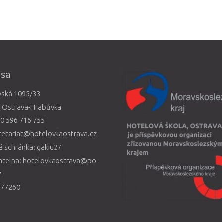
esa
vská 1095/33
0 Ostrava-Hrabůvka
0 596 716 755
retariat@hotelovkaostrava.cz
 schránka: gakiu27
atelna: hotelovkaostrava@po-
z
577260