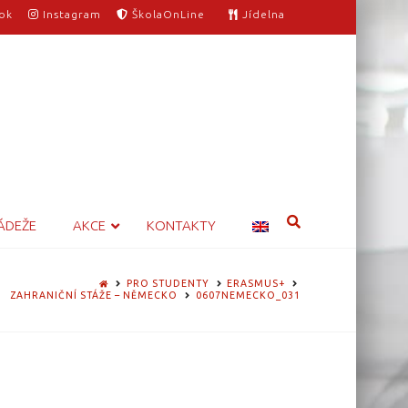
ok
Instagram
ŠkolaOnLine
Jídelna
ÁDEŽE
AKCE
KONTAKTY
HOME
PRO STUDENTY
ERASMUS+
ZAHRANIČNÍ STÁŽE – NĚMECKO
0607NEMECKO_031