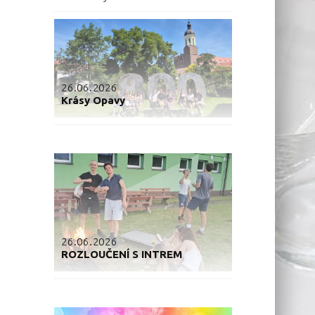
26.06.2026
Krásy Opavy
26.06.2026
ROZLOUČENÍ S INTREM