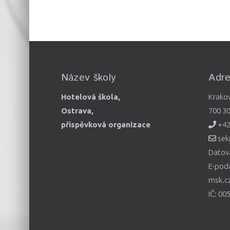
Název školy
Adr
Hotelová škola,
Krako
Ostrava,
700 3
příspěvková organizace
+42
sek
Datová
E-pod
msk.c
IČ: 00