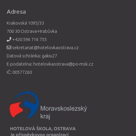
Adresa
Krakovská 1095/33
700 30 Ostrava-Hrabůvka
+420 596 716 755
sekretariat@hotelovkaostrava.cz
Datová schránka: gakiu27
E-podatelna: hotelovkaostrava@po-msk.cz
IČ: 00577260