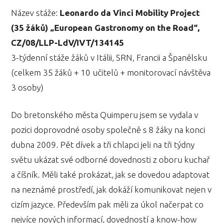
Název stáže:
Leonardo da Vinci Mobility Project
(35 žáků) „European Gastronomy on the Road“,
CZ/08/LLP-LdV/IVT/134145
3-týdenní stáže žáků v Itálii, SRN, Francii a Španělsku
(celkem 35 žáků + 10 učitelů + monitorovací návštěva
3 osoby)
Do bretonského města Quimperu jsem se vydala v
pozici doprovodné osoby společně s 8 žáky na konci
dubna 2009. Pět dívek a tři chlapci jeli na tři týdny
světu ukázat své odborné dovednosti z oboru kuchař
a číšník. Měli také prokázat, jak se dovedou adaptovat
na neznámé prostředí, jak dokáží komunikovat nejen v
cizím jazyce. Především pak měli za úkol načerpat co
nejvíce nových informací, dovedností a know-how