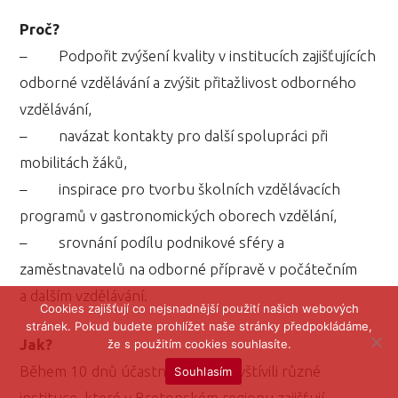
Proč?
– Podpořit zvýšení kvality v institucích zajišťujících
odborné vzdělávání a zvýšit přitažlivost odborného
vzdělávání,
– navázat kontakty pro další spolupráci při
mobilitách žáků,
– inspirace pro tvorbu školních vzdělávacích
programů v gastronomických oborech vzdělání,
– srovnání podílu podnikové sféry a
zaměstnavatelů na odborné přípravě v počátečním
a dalším vzdělávání.
Cookies zajišťují co nejsnadnější použití našich webových
stránek. Pokud budete prohlížet naše stránky předpokládáme,
Jak?
že s použitím cookies souhlasíte.
Během 10 dnů účastníci stáže navštívili různé
Souhlasím
instituce, které v Bretonském regionu zajišťují