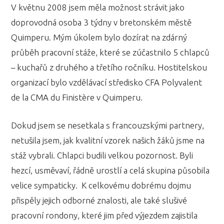
V květnu 2008 jsem měla možnost strávit jako
doprovodná osoba 3 týdny v bretonském městě
Quimperu. Mým úkolem bylo dozírat na zdárný
průběh pracovní stáže, které se zúčastnilo 5 chlapců
– kuchařů z druhého a třetího ročníku. Hostitelskou
organizací bylo vzdělávací středisko CFA Polyvalent
de la CMA du Finistère v Quimperu.
Dokud jsem se nesetkala s francouzskými partnery,
netušila jsem, jak kvalitní vzorek našich žáků jsme na
stáž vybrali. Chlapci budili velkou pozornost. Byli
hezcí, usměvaví, řádně urostlí a celá skupina působila
velice sympaticky. K celkovému dobrému dojmu
přispěly jejich odborné znalosti, ale také slušivé
pracovní rondony, které jim před výjezdem zajistila