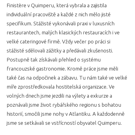
Finistère v Quimperu, která vybrala a zajistila
individuální pracoviště a každé z nich mělo jisté
specifikum. Stážisté vykonávali praxi v luxusních
restaurantech, malých klasických restauracích i ve
velké cateringové firmě. Vždy večer po práci si
stážisté sdělovali zážitky a předávali zkušenosti.
Postupně tak získávali přehled o systému
francouzské gastronomie. Kromě práce jsme měli
také čas na odpočinek a zábavu. Tu nám také ve velké
míře zprostředkovala hostitelská organizace. Ve
volných dnech jsme jezdili na výlety a exkurze a
poznávali jsme život rybářského regionu s bohatou
historií, smočili jsme nohy v Atlantiku. A každodenně
jsme se setkávali se vstřícností obyvatel Quimperu.