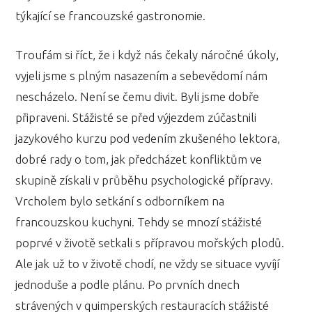
týkající se francouzské gastronomie.
Troufám si říct, že i když nás čekaly náročné úkoly,
vyjeli jsme s plným nasazením a sebevědomí nám
nescházelo. Není se čemu divit. Byli jsme dobře
připraveni. Stážisté se před výjezdem zúčastnili
jazykového kurzu pod vedením zkušeného lektora,
dobré rady o tom, jak předcházet konfliktům ve
skupině získali v průběhu psychologické přípravy.
Vrcholem bylo setkání s odborníkem na
francouzskou kuchyni. Tehdy se mnozí stážisté
poprvé v životě setkali s přípravou mořských plodů.
Ale jak už to v životě chodí, ne vždy se situace vyvíjí
jednoduše a podle plánu. Po prvních dnech
strávených v quimperských restauracích stážisté