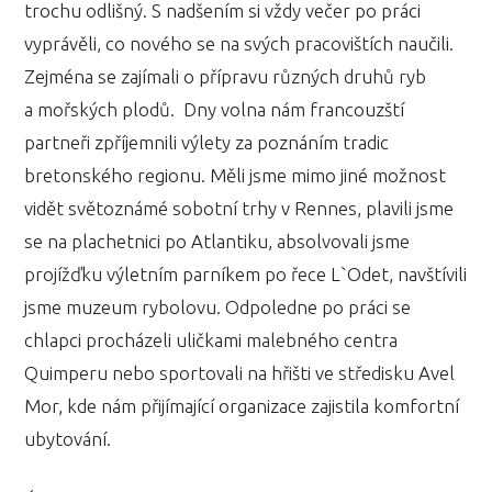
trochu odlišný. S nadšením si vždy večer po práci
vyprávěli, co nového se na svých pracovištích naučili.
Zejména se zajímali o přípravu různých druhů ryb
a mořských plodů. Dny volna nám francouzští
partneři zpříjemnili výlety za poznáním tradic
bretonského regionu. Měli jsme mimo jiné možnost
vidět světoznámé sobotní trhy v Rennes, plavili jsme
se na plachetnici po Atlantiku, absolvovali jsme
projížďku výletním parníkem po řece L`Odet, navštívili
jsme muzeum rybolovu. Odpoledne po práci se
chlapci procházeli uličkami malebného centra
Quimperu nebo sportovali na hřišti ve středisku Avel
Mor, kde nám přijímající organizace zajistila komfortní
ubytování.