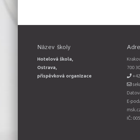
Název školy
Adr
Hotelová škola,
Krako
Ostrava,
700 3
příspěvková organizace
+42
sek
Datová
E-pod
msk.c
IČ: 00