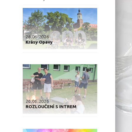
26.06.2026
Krásy Opavy
26.06.2026
ROZLOUČENÍ S INTREM