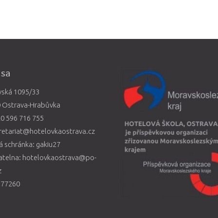
esa
vská 1095/33
0 Ostrava-Hrabůvka
0 596 716 755
retariat@hotelovkaostrava.cz
 schránka: gakiu27
atelna: hotelovkaostrava@po-
z
577260