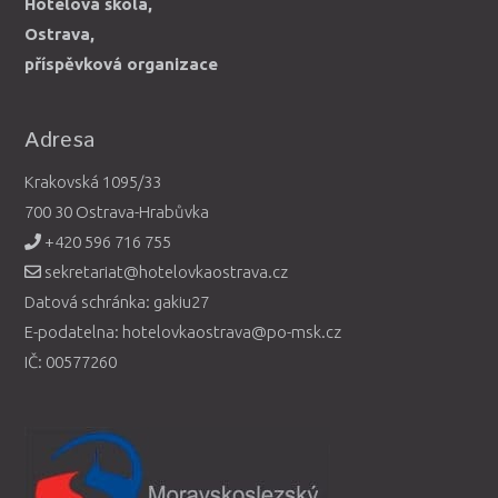
Hotelová škola,
Ostrava,
příspěvková organizace
Adresa
Krakovská 1095/33
700 30 Ostrava-Hrabůvka
+420 596 716 755
sekretariat@hotelovkaostrava.cz
Datová schránka: gakiu27
E-podatelna: hotelovkaostrava@po-msk.cz
IČ: 00577260