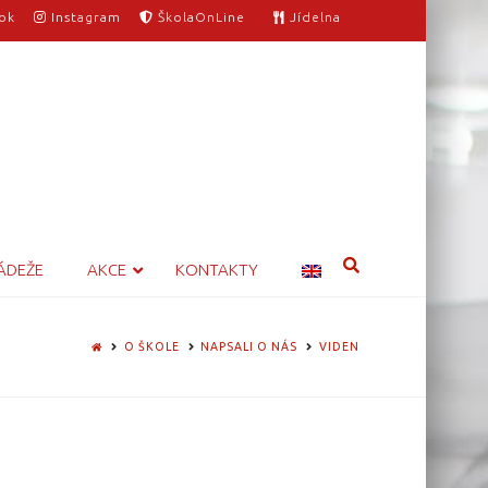
ok
Instagram
ŠkolaOnLine
Jídelna
ÁDEŽE
AKCE
KONTAKTY
HOME
O ŠKOLE
NAPSALI O NÁS
VIDEN