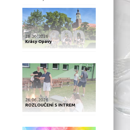
26.06.2026
Krásy Opavy
26.06.2026
ROZLOUČENÍ S INTREM