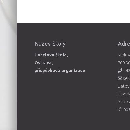
Název školy
Adr
Hotelová škola,
Krako
Ostrava,
700 3
příspěvková organizace
+42
sek
Datová
E-pod
msk.c
IČ: 00