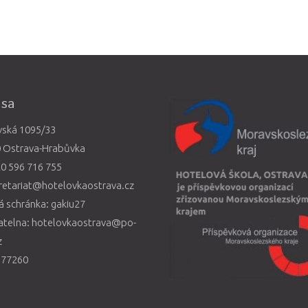
esa
vská 1095/33
0 Ostrava-Hrabůvka
0 596 716 755
retariat@hotelovkaostrava.cz
 schránka: gakiu27
atelna: hotelovkaostrava@po-
z
577260