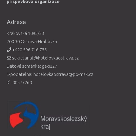
příspěvková organizace
Adresa
Krakovská 1095/33
700 30 Ostrava-Hrabůvka
+420 596 716 755
sekretariat@hotelovkaostrava.cz
Datová schránka: gakiu27
E-podatelna: hotelovkaostrava@po-msk.cz
IČ: 00577260