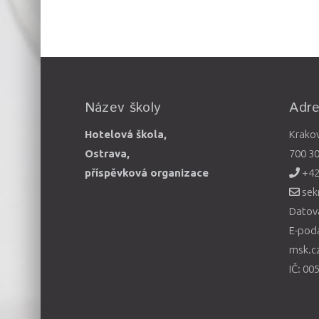
Název školy
Adr
Hotelová škola,
Krako
Ostrava,
700 3
příspěvková organizace
+42
sek
Datová
E-pod
msk.c
IČ: 00