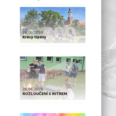
26.06.2026
Krásy Opavy
26.06.2026
ROZLOUČENÍ S INTREM