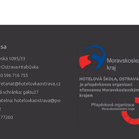
esa
vská 1095/33
0 Ostrava-Hrabůvka
0 596 716 755
retariat@hotelovkaostrava.cz
 schránka: gakiu27
atelna: hotelovkaostrava@po-
z
577260