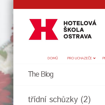
DOMŮ
PRO UCHAZEČE
P
The Blog
třídní schůzky (2)