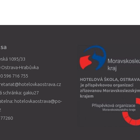
esa
vská 1095/33
0 Ostrava-Hrabůvka
0 596 716 755
retariat@hotelovkaostrava.cz
 schránka: gakiu27
atelna: hotelovkaostrava@po-
z
577260