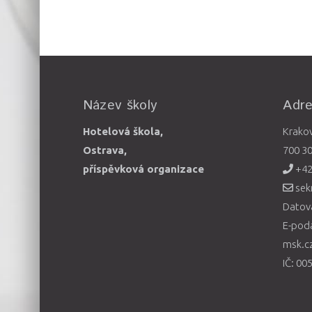
Název školy
Adr
Hotelová škola,
Krako
Ostrava,
700 3
příspěvková organizace
+42
sek
Datová
E-pod
msk.c
IČ: 00