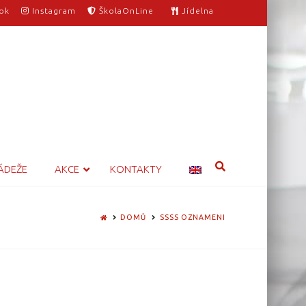
ok
Instagram
ŠkolaOnLine
Jídelna
ÁDEŽE
AKCE
KONTAKTY
HOME
DOMŮ
SSSS OZNAMENI