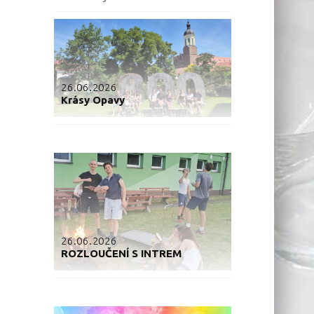
26.06.2026
Krásy Opavy
26.06.2026
ROZLOUČENÍ S INTREM