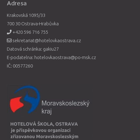
Adresa
Krakovská 1095/33
700 30 Ostrava-Hrabůvka
+420 596 716 755
sekretariat@hotelovkaostrava.cz
Datová schránka: gakiu27
E-podatelna: hotelovkaostrava@po-msk.cz
IČ: 00577260