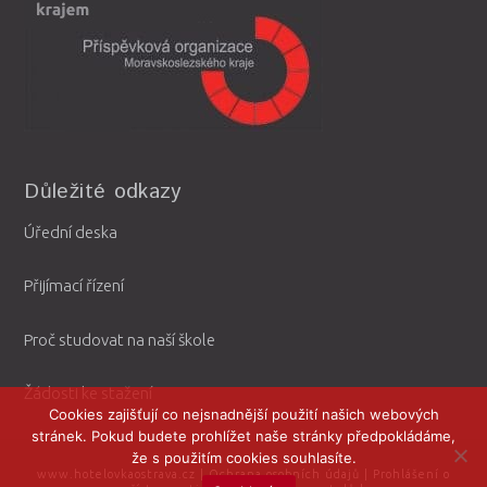
Důležité odkazy
Úřední deska
Přijímací řízení
Proč studovat na naší škole
Žádosti ke stažení
Cookies zajišťují co nejsnadnější použití našich webových
stránek. Pokud budete prohlížet naše stránky předpokládáme,
že s použitím cookies souhlasíte.
www.hotelovkaostrava.cz
|
Ochrana osobních údajů
|
Prohlášení o