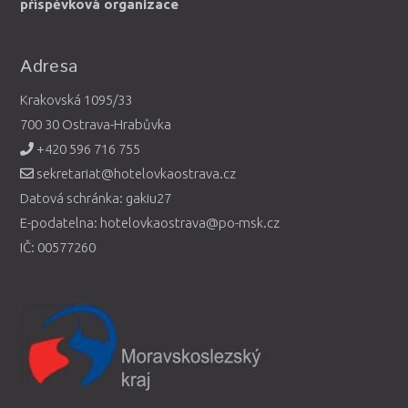
příspěvková organizace
Adresa
Krakovská 1095/33
700 30 Ostrava-Hrabůvka
+420 596 716 755
sekretariat@hotelovkaostrava.cz
Datová schránka: gakiu27
E-podatelna: hotelovkaostrava@po-msk.cz
IČ: 00577260