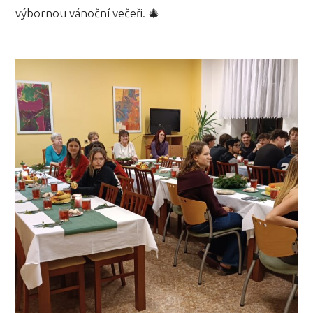
výbornou vánoční večeři. 🎄