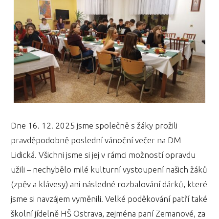
Dne 16. 12. 2025 jsme společně s žáky prožili
pravděpodobně poslední vánoční večer na DM
Lidická. Všichni jsme si jej v rámci možností opravdu
užili – nechybělo milé kulturní vystoupení našich žáků
(zpěv a klávesy) ani následné rozbalování dárků, které
jsme si navzájem vyměnili. Velké poděkování patří také
školní jídelně HŠ Ostrava, zejména paní Zemanové, za