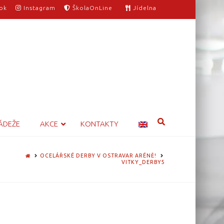
ok
Instagram
ŠkolaOnLine
Jídelna
ÁDEŽE
AKCE
KONTAKTY
HOME
OCELÁŘSKÉ DERBY V OSTRAVAR ARÉNĚ!
VITKY_DERBY5