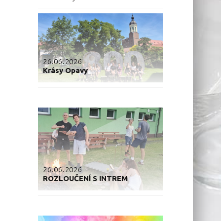
26.06.2026
Krásy Opavy
26.06.2026
ROZLOUČENÍ S INTREM