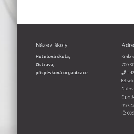
Název školy
Adr
Hotelová škola,
Krako
Ostrava,
700 3
příspěvková organizace
+42
sek
Datová
E-pod
msk.c
IČ: 00