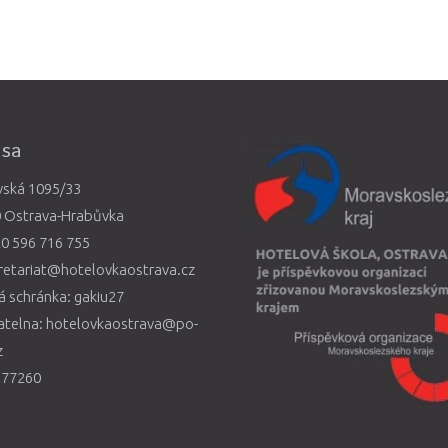
esa
vská 1095/33
0 Ostrava-Hrabůvka
0 596 716 755
retariat@hotelovkaostrava.cz
 schránka: gakiu27
atelna: hotelovkaostrava@po-
z
577260