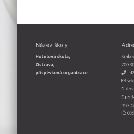
Název školy
Adr
Hotelová škola,
Krako
Ostrava,
700 3
příspěvková organizace
+42
sek
Datová
E-pod
msk.c
IČ: 00