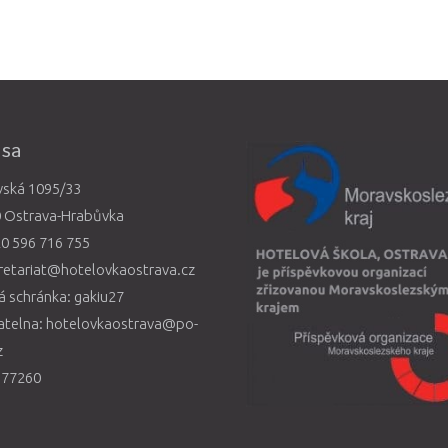
esa
vská 1095/33
0 Ostrava-Hrabůvka
0 596 716 755
retariat@hotelovkaostrava.cz
 schránka: gakiu27
atelna: hotelovkaostrava@po-
z
577260