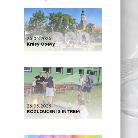
26.06.2026
Krásy Opavy
26.06.2026
ROZLOUČENÍ S INTREM