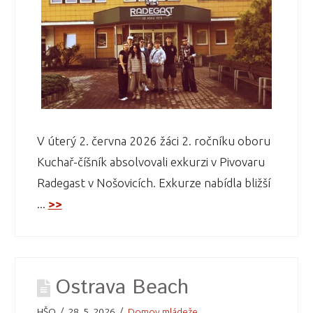
V úterý 2. června 2026 žáci 2. ročníku oboru
Kuchař-číšník absolvovali exkurzi v Pivovaru
Radegast v Nošovicích. Exkurze nabídla bližší
...
>>
Ostrava Beach
HŠO
28. 5. 2026
Domov mládeže