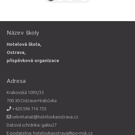
Název školy
Hotelová škola,
Ostrava,
příspěvková organizace
Adresa
Krakovská 1095/33
700 30 Ostrava-Hrabůvka
+420 596 716 755
sekretariat@hotelovkaostrava.cz
Datová schránka: gakiu27
E-podatelna: hotelovkaostrava@po-msk.cz