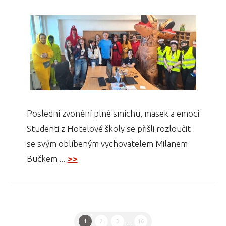
Poslední zvonění plné smíchu, masek a emocí
Studenti z Hotelové školy se přišli rozloučit
se svým oblíbeným vychovatelem Milanem
Bučkem ...
>>
1
2
3
...
16