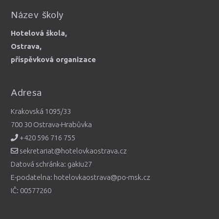
Název školy
Hotelová škola,
Ostrava,
příspěvková organizace
Adresa
Krakovská 1095/33
700 30 Ostrava-Hrabůvka
+420 596 716 755
sekretariat@hotelovkaostrava.cz
Datová schránka: gakiu27
E-podatelna: hotelovkaostrava@po-msk.cz
IČ: 00577260