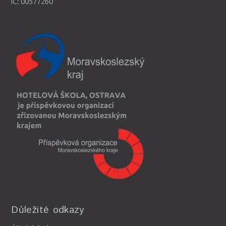
IČ: 00577260
Důležité odkazy