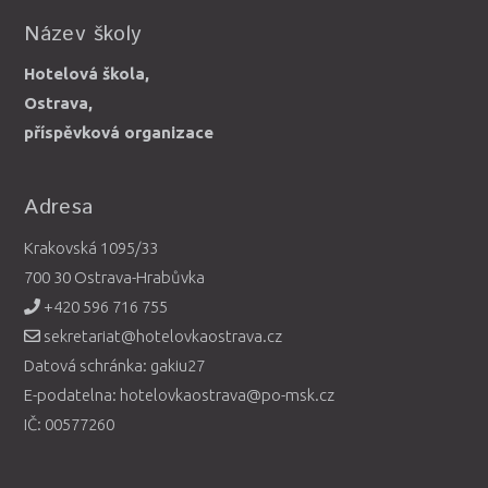
Název školy
Hotelová škola,
Ostrava,
příspěvková organizace
Adresa
Krakovská 1095/33
700 30 Ostrava-Hrabůvka
+420 596 716 755
sekretariat@hotelovkaostrava.cz
Datová schránka: gakiu27
E-podatelna: hotelovkaostrava@po-msk.cz
IČ: 00577260