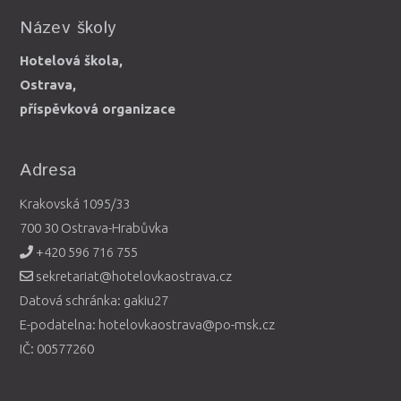
Název školy
Hotelová škola,
Ostrava,
příspěvková organizace
Adresa
Krakovská 1095/33
700 30 Ostrava-Hrabůvka
+420 596 716 755
sekretariat@hotelovkaostrava.cz
Datová schránka: gakiu27
E-podatelna: hotelovkaostrava@po-msk.cz
IČ: 00577260