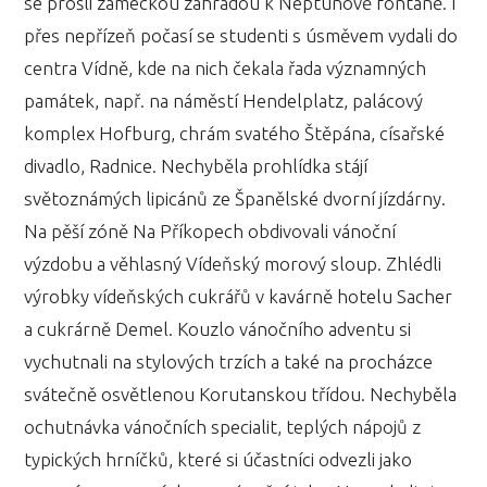
se prošli zámeckou zahradou k Neptunově fontáně. I
přes nepřízeň počasí se studenti s úsměvem vydali do
centra Vídně, kde na nich čekala řada významných
památek, např. na náměstí Hendelplatz, palácový
komplex Hofburg, chrám svatého Štěpána, císařské
divadlo, Radnice. Nechyběla prohlídka stájí
světoznámých lipicánů ze Španělské dvorní jízdárny.
Na pěší zóně Na Příkopech obdivovali vánoční
výzdobu a věhlasný Vídeňský morový sloup. Zhlédli
výrobky vídeňských cukrářů v kavárně hotelu Sacher
a cukrárně Demel. Kouzlo vánočního adventu si
vychutnali na stylových trzích a také na procházce
svátečně osvětlenou Korutanskou třídou. Nechyběla
ochutnávka vánočních specialit, teplých nápojů z
typických hrníčků, které si účastníci odvezli jako