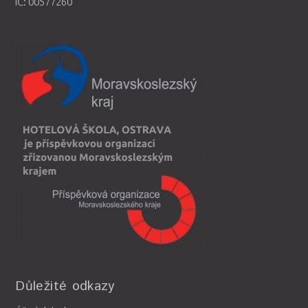
IČ: 00577260
Důležité odkazy