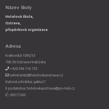
Název školy
Hotelová škola,
Ostrava,
příspěvková organizace
Adresa
Krakovská 1095/33
700 30 Ostrava-Hrabůvka
+420 596 716 755
sekretariat@hotelovkaostrava.cz
Datová schránka: gakiu27
E-podatelna: hotelovkaostrava@po-msk.cz
IČ: 00577260