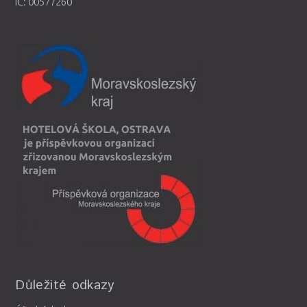
IČ: 00577260
Důležité odkazy