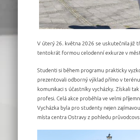
V úterý 26. května 2026 se uskutečnila již
tentokrát formou celodenní exkurze v měs
Studenti si během programu prakticky vyzkou
prezentovali odborný výklad přímo v terénu, p
komunikaci s účastníky vycházky. Získali ta
profesi. Celá akce proběhla ve velmi příjem
Vycházka byla pro studenty nejen zajímavou 
místa centra Ostravy z pohledu průvodcovs