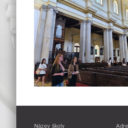
Název školy
Adr