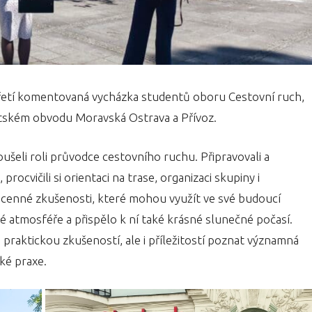
 třetí komentovaná vycházka studentů oboru Cestovní ruch,
tském obvodu Moravská Ostrava a Přívoz.
šeli roli průvodce cestovního ruchu. Připravovali a
rocvičili si orientaci na trase, organizaci skupiny i
k cenné zkušenosti, které mohou využít ve své budoucí
né atmosféře a přispělo k ní také krásné slunečné počasí.
praktickou zkušeností, ale i příležitostí poznat významná
ké praxe.