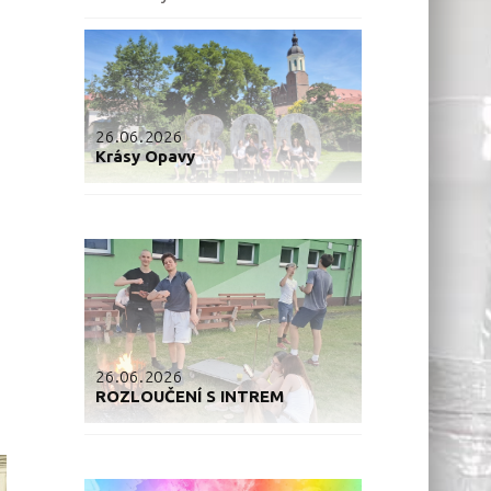
26.06.2026
Krásy Opavy
26.06.2026
ROZLOUČENÍ S INTREM