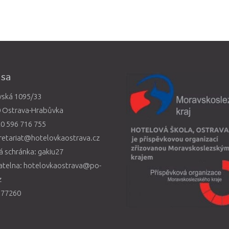
esa
vská 1095/33
0 Ostrava-Hrabůvka
0 596 716 755
retariat@hotelovkaostrava.cz
 schránka: gakiu27
atelna: hotelovkaostrava@po-
z
577260