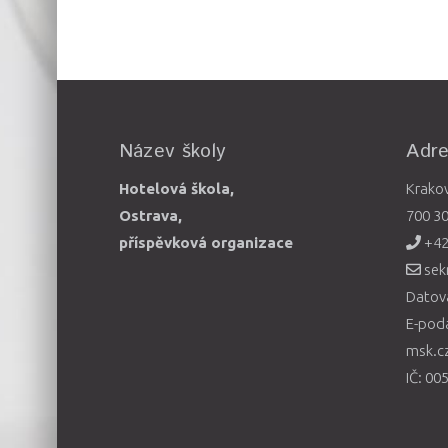
Název školy
Adr
Hotelová škola,
Krako
Ostrava,
700 3
příspěvková organizace
+42
sek
Datová
E-pod
msk.c
IČ: 00