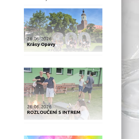
26.06.2026
Krásy Opavy
26.06.2026
ROZLOUČENÍ S INTREM