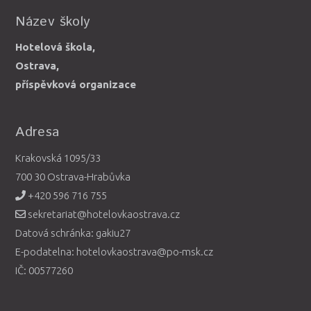
Název školy
Hotelová škola,
Ostrava,
příspěvková organizace
Adresa
Krakovská 1095/33
700 30 Ostrava-Hrabůvka
+420 596 716 755
sekretariat@hotelovkaostrava.cz
Datová schránka: gakiu27
E-podatelna: hotelovkaostrava@po-msk.cz
IČ: 00577260