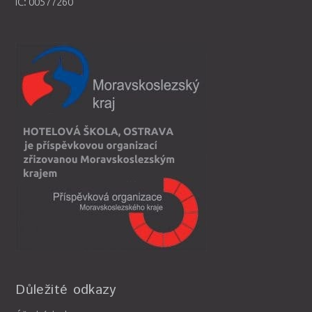
IČ: 00577260
Důležité odkazy