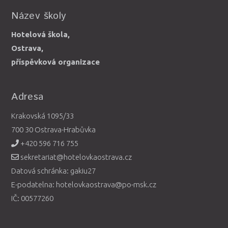
Název školy
Hotelová škola,
Ostrava,
příspěvková organizace
Adresa
Krakovská 1095/33
700 30 Ostrava-Hrabůvka
+420 596 716 755
sekretariat@hotelovkaostrava.cz
Datová schránka: gakiu27
E-podatelna: hotelovkaostrava@po-msk.cz
IČ: 00577260