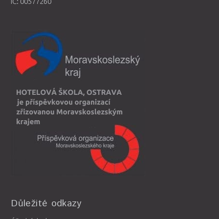
IČ: 00577260
Důležité odkazy