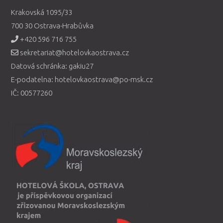
Krakovská 1095/33
700 30 Ostrava-Hrabůvka
+420 596 716 755
sekretariat@hotelovkaostrava.cz
Datová schránka: gakiu27
E-podatelna: hotelovkaostrava@po-msk.cz
IČ: 00577260