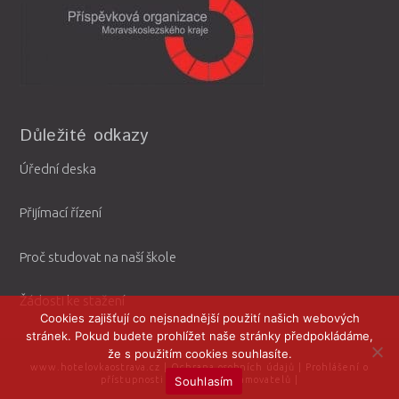
Důležité odkazy
Úřední deska
Přijímací řízení
Proč studovat na naší škole
Žádosti ke stažení
Cookies zajišťují co nejsnadnější použití našich webových
stránek. Pokud budete prohlížet naše stránky předpokládáme,
že s použitím cookies souhlasíte.
www.hotelovkaostrava.cz
|
Ochrana osobních údajů
|
Prohlášení o
Souhlasím
přístupnosti
|
Ochrana oznamovatelů
|