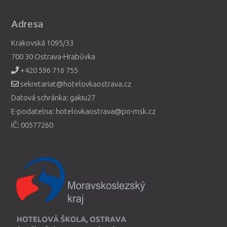
Adresa
Krakovská 1095/33
700 30 Ostrava-Hrabůvka
+420 596 716 755
sekretariat@hotelovkaostrava.cz
Datová schránka: gakiu27
E-podatelna: hotelovkaostrava@po-msk.cz
IČ: 00577260