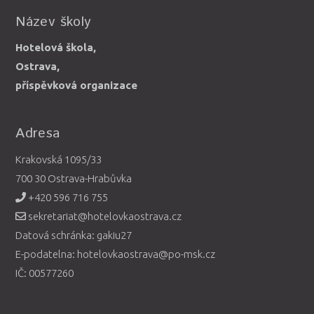
Název školy
Hotelová škola,
Ostrava,
příspěvková organizace
Adresa
Krakovská 1095/33
700 30 Ostrava-Hrabůvka
+420 596 716 755
sekretariat@hotelovkaostrava.cz
Datová schránka: gakiu27
E-podatelna: hotelovkaostrava@po-msk.cz
IČ: 00577260