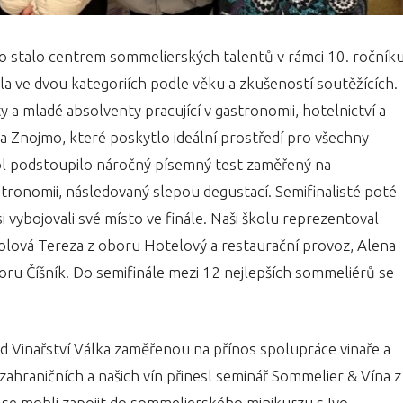
o stalo centrem sommelierských talentů v rámci 10. ročník
 ve dvou kategoriích podle věku a zkušeností soutěžících.
y a mladé absolventy pracující v gastronomii, hotelnictví a
 Znojmo, které poskytlo ideální prostředí pro všechny
kol podstoupilo náročný písemný test zaměřený na
astronomii, následovaný slepou degustací. Semifinalisté poté
si vybojovali své místo ve finále. Naši školu reprezentoval
kolová Tereza z oboru Hotelový a restaurační provoz, Alena
oru Číšník. Do semifinále mezi 12 nejlepších sommeliérů se
d Vinařství Válka zaměřenou na přínos spolupráce vinaře a
zahraničních a našich vín přinesl seminář Sommelier & Vína z
se mohli zapojit do sommelierského minikurzu s Ivo