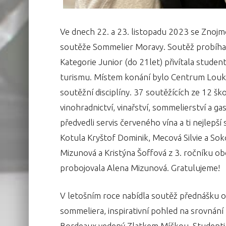
Ve dnech 22. a 23. listopadu 2023 se Znojm
soutěže Sommelier Moravy. Soutěž probíhala
Kategorie Junior (do 21let) přivítala student
turismu. Místem konání bylo Centrum Louka
soutěžní disciplíny. 37 soutěžících ze 12 š
vinohradnictví, vinařství, sommelierství a g
předvedli servis červeného vína a ti nejlepší 
Kotula Kryštof Dominik, Mecová Silvie a So
Mizunová a Kristýna Šoffová z 3. ročníku ob
probojovala Alena Mizunová. Gratulujeme!
V letošním roce nabídla soutěž přednášku o
sommeliera, inspirativní pohled na srovnání 
Bordeaux vedený Zlatkem Míčkou. Studenti 