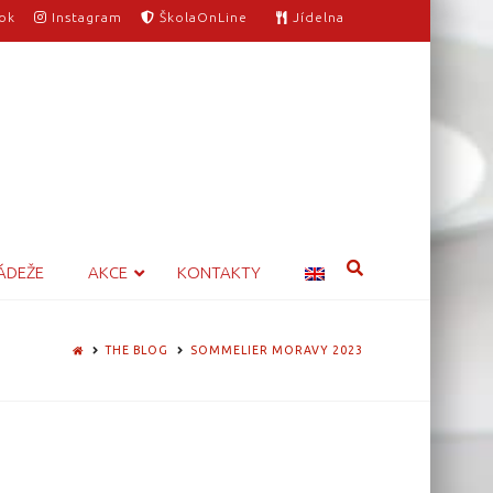
ok
Instagram
ŠkolaOnLine
Jídelna
ÁDEŽE
AKCE
KONTAKTY
HOME
THE BLOG
SOMMELIER MORAVY 2023