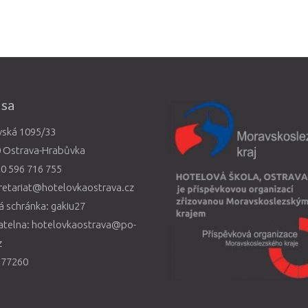
esa
vská 1095/33
0 Ostrava-Hrabůvka
0 596 716 755
retariat@hotelovkaostrava.cz
 schránka: gakiu27
atelna: hotelovkaostrava@po-
z
577260