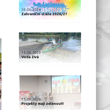
26.06.2026
Zahraniční stáže 2026/27
t
19.06.2026
Voda živá
15.06.2026
Projekty mají zelenou!!!