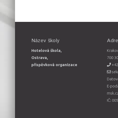
Název školy
Adr
Hotelová škola,
Krako
Ostrava,
700 3
příspěvková organizace
+42
sek
Datová
E-pod
msk.c
IČ: 00