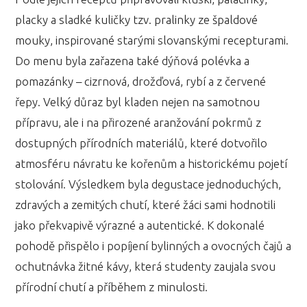
placky a sladké kuličky tzv. pralinky ze špaldové
mouky, inspirované starými slovanskými recepturami.
Do menu byla zařazena také dýňová polévka a
pomazánky – cizrnová, drožďová, rybí a z červené
řepy. Velký důraz byl kladen nejen na samotnou
přípravu, ale i na přirozené aranžování pokrmů z
dostupných přírodních materiálů, které dotvořilo
atmosféru návratu ke kořenům a historickému pojetí
stolování. Výsledkem byla degustace jednoduchých,
zdravých a zemitých chutí, které žáci sami hodnotili
jako překvapivě výrazné a autentické. K dokonalé
pohodě přispělo i popíjení bylinných a ovocných čajů a
ochutnávka žitné kávy, která studenty zaujala svou
přírodní chutí a příběhem z minulosti.