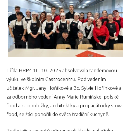
Třída HRP4 10. 10. 2025 absolvovala tandemovou
výuku ve školním Gastrocentru. Pod vedením
učitelek Mgr. Jany Hořákové a Bc. Sylvie Hořínkové a
za odborného vedení Anny Marie Rumińské, polské
food antropoložky, architektky a propagátorky slow
food, se žáci ponořili do světa tradiční kuchyně.
Podle jejích receptů připravovali kluski, palačinky,