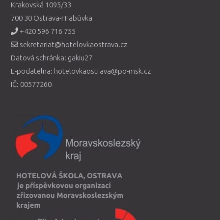
Krakovská 1095/33
700 30 Ostrava-Hrabůvka
+420 596 716 755
sekretariat@hotelovkaostrava.cz
Datová schránka: gakiu27
E-podatelna: hotelovkaostrava@po-msk.cz
IČ: 00577260