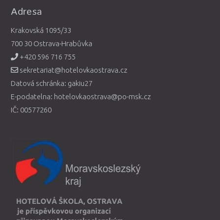
Adresa
Krakovská 1095/33
700 30 Ostrava-Hrabůvka
+420 596 716 755
sekretariat@hotelovkaostrava.cz
Datová schránka: gakiu27
E-podatelna: hotelovkaostrava@po-msk.cz
IČ: 00577260