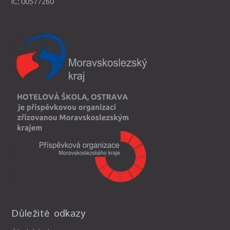
IČ: 00577260
Důležité odkazy