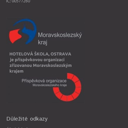
IČ: 00577260
Důležité odkazy